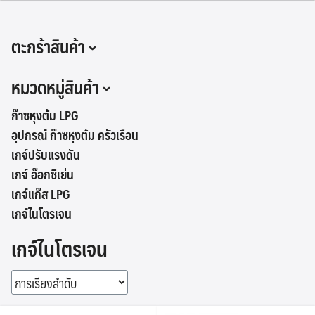
Skip
to
ตะกร้าสินค้า
content
หมวดหมู่สินค้า
ก๊าซหุงต้ม LPG
อุปกรณ์ ก๊าซหุงต้ม ครัวเรือน
เกจ์ปรับแรงดัน
เกจ์ อ๊อกซิเย่น
เกจ์แก๊ส LPG
เกจ์ไนโตรเจน
เกจ์ไนโตรเจน