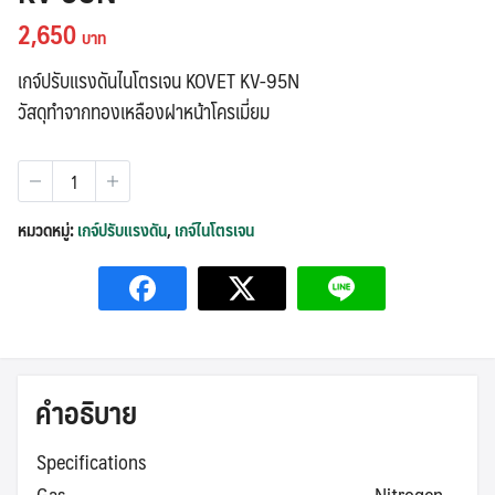
2,650
เกจ์ปรับแรงดันไนโตรเจน KOVET KV-95N
วัสดุทำจากทองเหลืองฝาหน้าโครเมี่ยม
จำนวน
เกจ์
ปรับ
หมวดหมู่:
เกจ์ปรับแรงดัน
,
เกจ์ไนโตรเจน
แรง
ดัน
ไนโตรเจน
KOVET
รุ่น
KV-
คำอธิบาย
95N
ชิ้น
Specifications
Gas
Nitrogen