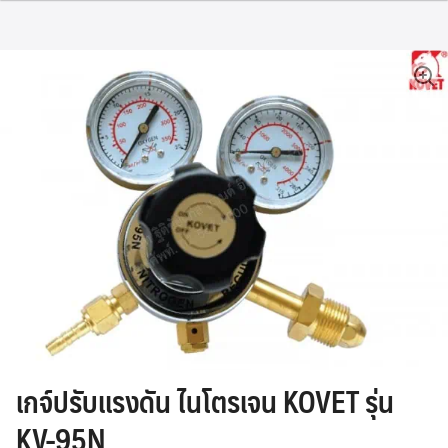
Skip
to
content
🔍
เกจ์ปรับแรงดัน ไนโตรเจน KOVET รุ่น
KV-95N