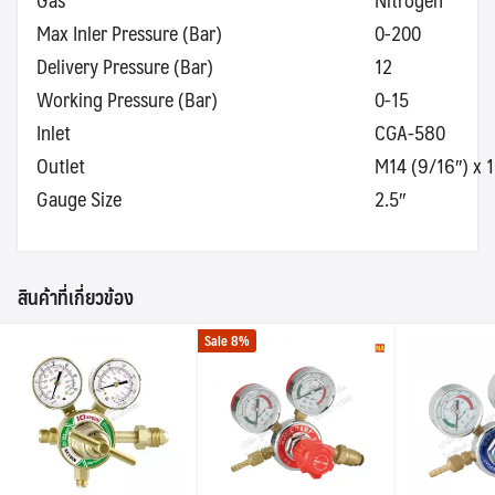
Max Inler Pressure (Bar)
0-200
Search
Delivery Pressure (Bar)
12
Search
for:
Working Pressure (Bar)
0-15
Inlet
CGA-580
Outlet
M14 (9/16″) x 
Gauge Size
2.5″
สินค้าที่เกี่ยวข้อง
Sale 8%